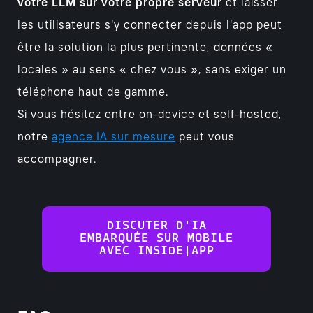
votre LLM sur votre propre serveur
et laisser
les utilisateurs s'y connecter depuis l'app peut
être la solution la plus pertinente, données «
locales » au sens « chez vous », sans exiger un
téléphone haut de gamme.
Si vous hésitez entre on-device et self-hosted,
notre
agence IA sur mesure
peut vous
accompagner.
DISCUTER D'IA
EMBARQUÉE SUR MOBILE
AVEC INSIDE|APP