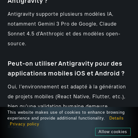
Antigravity ?
Antigravity supporte plusieurs modèles IA,
notamment Gemini 3 Pro de Google, Claude
Sonnet 4.5 d'Anthropic et des modèles open-
source.
Peut-on utiliser Antigravity pour des
applications mobiles iOS et Android ?
Oui, l'environnement est adapté à la génération
de projets mobiles (React Native, Flutter, etc.),
bien qu'une validation humaine demeure
This website makes use of cookies to enhance browsing
essentielle, notamment pour les tests et
experience and provide additional functionality.
Details
Privacy policy
aspects UX/UI.
Allow cookies